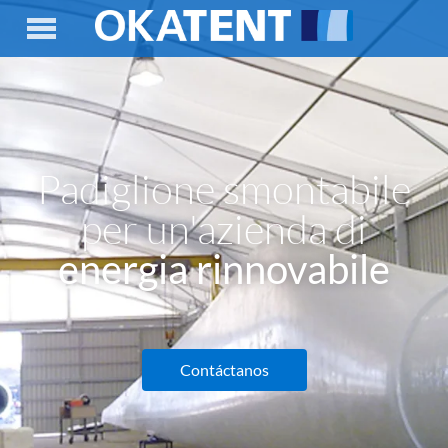
Padiglione smontabile
per un'azienda di
energia rinnovabile
Contáctanos