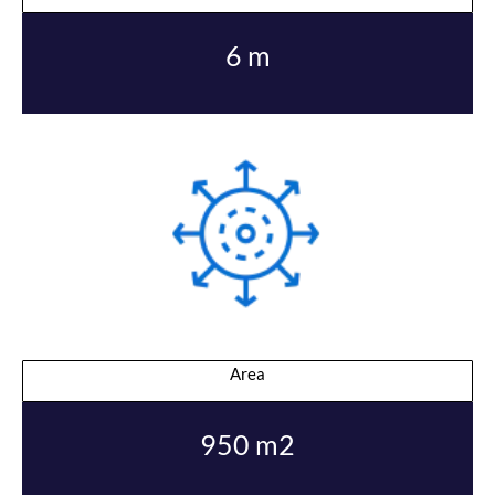
6 m
Area
950 m2