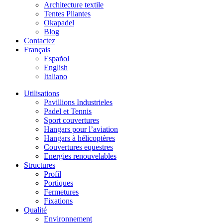
Architecture textile
Tentes Pliantes
Okapadel
Blog
Contactez
Français
Español
English
Italiano
Utilisations
Pavillions Industrieles
Padel et Tennis
Sport couvertures
Hangars pour l’aviation
Hangars à hélicoptères
Couvertures equestres
Energies renouvelables
Structures
Profil
Portiques
Fermetures
Fixations
Qualité
Environnement