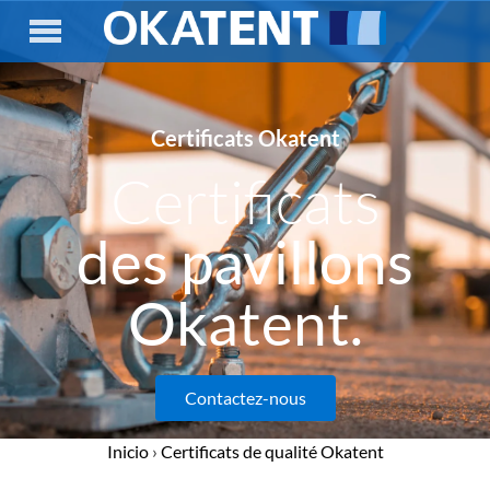
Certificats Okatent
Certificats
des pavillons
Okatent.
Contactez-nous
Inicio
›
Certificats de qualité Okatent