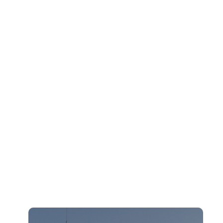
Modular Warehouse Manufacturing Process:
Durable, Tailor-Made Industrial Solutions
What Are Temporary Structures for
Industrial Use?