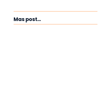
Mas post...
Luxury indoor paddle tennis complex