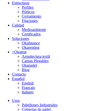
Estructuras
Perfiles
Pórticos
Cerramiento
Fijaciones
Calidad
Medioambiente
Certificados
Soluciones
Okafinance
Okarenting
+Okatent
Arquitectura textil
Carpas Plegables
Okapadel
Blog
Contacto
Español
English
Français
Italiano
Usos
Pabellones Industriales
Cubiertas de pádel