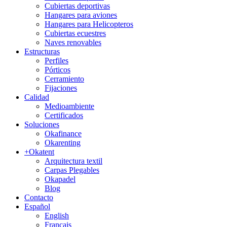
Cubiertas deportivas
Hangares para aviones
Hangares para Helicopteros
Cubiertas ecuestres
Naves renovables
Estructuras
Perfiles
Pórticos
Cerramiento
Fijaciones
Calidad
Medioambiente
Certificados
Soluciones
Okafinance
Okarenting
+Okatent
Arquitectura textil
Carpas Plegables
Okapadel
Blog
Contacto
Español
English
Français