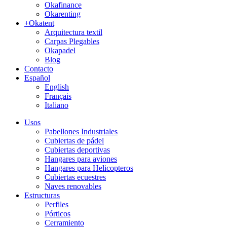
Okafinance
Okarenting
+Okatent
Arquitectura textil
Carpas Plegables
Okapadel
Blog
Contacto
Español
English
Français
Italiano
Usos
Pabellones Industriales
Cubiertas de pádel
Cubiertas deportivas
Hangares para aviones
Hangares para Helicopteros
Cubiertas ecuestres
Naves renovables
Estructuras
Perfiles
Pórticos
Cerramiento