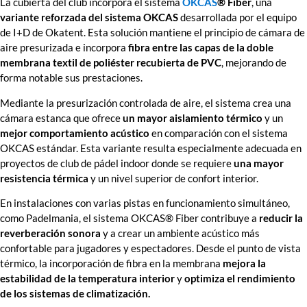
La cubierta del club incorpora el sistema
OKCAS
® Fiber
, una
variante reforzada del sistema OKCAS
desarrollada por el equipo
de I+D de Okatent. Esta solución mantiene el principio de cámara de
aire presurizada e incorpora
fibra entre las capas de la doble
membrana textil de poliéster recubierta de PVC
, mejorando de
forma notable sus prestaciones.
Mediante la presurización controlada de aire, el sistema crea una
cámara estanca que ofrece
un mayor aislamiento térmico
y un
mejor comportamiento acústico
en comparación con el sistema
OKCAS estándar. Esta variante resulta especialmente adecuada en
proyectos de club de pádel indoor donde se requiere
una mayor
resistencia térmica
y un nivel superior de confort interior.
En instalaciones con varias pistas en funcionamiento simultáneo,
como Padelmania, el sistema OKCAS® Fiber contribuye a
reducir la
reverberación sonora
y a crear un ambiente acústico más
confortable para jugadores y espectadores. Desde el punto de vista
térmico, la incorporación de fibra en la membrana
mejora la
estabilidad de la temperatura interior
y
optimiza el rendimiento
de los sistemas de climatización.